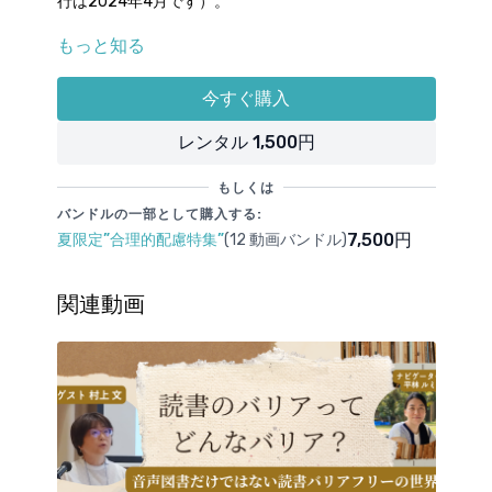
行は2024年4月です）。
もっと知る
学びプラネットでは2021年9月にDPI日本会議の崔栄繁
さんと東京大学バリアフリー教育開発研究センターの
飯野由里子さんを招き，障害者差別解消法の改正に関
今すぐ購入
するイベントを行いました。2021年9月のイベントか
ら1年，その後の進捗状況を聞くために再びお二人にお
レンタル 1,500円
越しいただきました。基本方針の改訂により何が変わ
るのでしょうか。また、それらが学校教育と子どもへ
もしくは
の合理的配慮にどのような影響を与えるのでしょう
バンドルの一部として購入する:
か。また、2022年の8月にはスイスのジュネーブで国
7,500円
夏限定”合理的配慮特集”
(12 動画バンドル)
連の障害者権利条約の対日審査が行われました。崔さ
んもJDF（日本障害フォーラム）の委員として現地に
行っておられました。ジュネーブでの様子もぜひお聞
関連動画
きできればと思います。