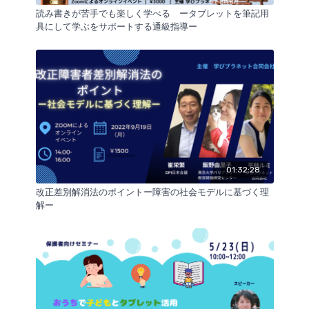
この動画では，Windowsタブレットが有する読み書き
読み書きが苦手でも楽しく学べる ータブレットを筆記用
を補う機能を主軸として以下の内容が学べます
具にして学ぶをサポートする通級指導ー
1.アプリを入れなくてもできる！Windows標準機能を使
う
・音声読み上げ（イマーシブリーダー）
・さまざまな入力方法（各種キーボード，音声入力）
・便利なメモ機能（Whiteboardに内蔵されるプリント
への書き込み，定規，罫線，背景の変更）
2. Microsft Officeで読み書きの苦手さを補う
・Wordで見やすい教材，読み上げられる教材を作る
・Microsoft Powerpointで子どもにあった漢字の宿題
を作る
01:32:28
・OneNoteでノートテイク
改正差別解消法のポイントー障害の社会モデルに基づく理
3.事例 読み書きが苦手なAさんと中学校が取り組んで
解ー
きた授業・テストでの合理的配慮の実例
4.Windowsタブレットで使える便利な３つのアプリ