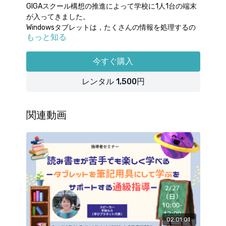
GIGAスクール構想の推進によって学校に1人1台の端末
が入ってきました。
Windowsタブレットは，たくさんの情報を処理するの
もっと知る
に優れた端末です。
このセミナーでは，小学校高学年〜中学生がWindows
タブレットを使うことを念頭におき，小学校から中学
今すぐ購入
校に移行するときにどのような学習上の課題が出てく
るのかを考え，それに対応するWindowsタブレットの
レンタル 1,500円
機能を紹介します。
Windowsタブレットがもともと有するノートと鉛筆機
能と，MicrosoftのOffice製品に内蔵される優れたアク
セシビリティ機能が合わさることによって，子どもの
関連動画
学びを大きく広げる力になります。
このセミナーがぴったりなのは，
・Windowsタブレットで読み書きを補って学ぶ方法に
興味のある方で
・関わる対象の子どもの学年が小学校5年生〜中学3年
生くらいの
・学校関係者の方で実際に学校で取り組みたい場合や
・Windowsタブレットが導入された学校に通う子ども
をサポートする言語聴覚士・心理士の方や保護者の方
02:01:01