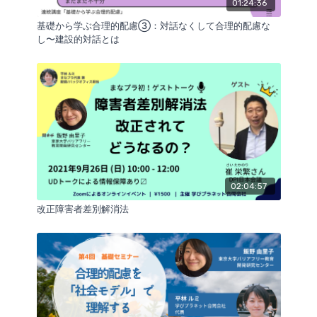
01:24:36
基礎から学ぶ合理的配慮③：対話なくして合理的配慮な
し〜建設的対話とは
02:04:57
改正障害者差別解消法