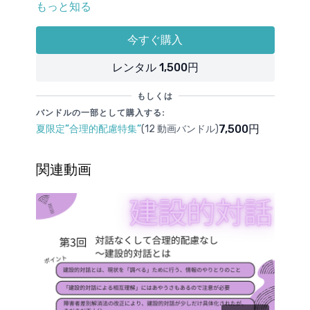
もっと知る
合理的配慮にまつわる誤解を解き明かすために，「読
み書き等が苦手な子どもたちが学校で経験するバリ
ア」に関して２年間の聞き取り調査から得られた対話
今すぐ購入
事例を紹介し，それについて障害者差別解消法の条文
取り上げる事例は全部で７つ。
やガイドラインに照らした時、それらをどう解釈でき
・子どもと学校が対話をはじめたときによく起きる誤
レンタル 1,500円
るのか解説します。
解に関する事例
・子どもが自分のニーズに気づくことをサポートした
もしくは
事例
バンドルの一部として購入する:
・周りの子どもに伝わることに関して工夫や配慮をし
7,500円
夏限定”合理的配慮特集”
(12 動画バンドル)
た事例
・合理的配慮の効果にまつわる誤解を示す事例
関連動画
・合理的配慮が有利になる（かもしれない）ことにま
つわる誤解
・合理的配慮が上手く回っていった事例
・合理的配慮が上手く回らなかった事例
合理的配慮が上手く回っていった事例とそうでない事
例ではどのような違いがあるのを考えます。聞き取り
調査の結果をふまえて切り出した「合理的配慮をうま
く回していくための3つの要素」も紹介します。